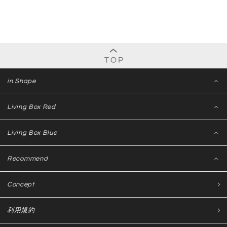
in Shape
Living Box Red
Living Box Blue
Recommend
Concept
利用規約