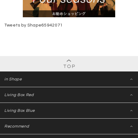
Tweets by Shape65942071
in Shape
Living Box Red
Living Box Blue
Recommend