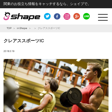
関東のお役立ち情報をキャッチするなら、シェイプで。
TOP
>
in Shape
>
>
クレアススポーツIC
クレアススポーツIC
2018.3.19