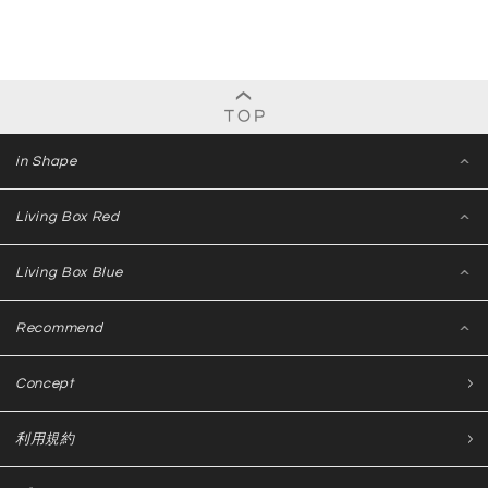
in Shape
Living Box Red
Living Box Blue
Recommend
Concept
利用規約