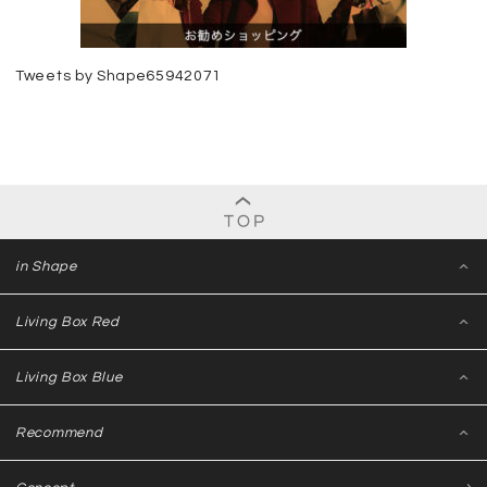
Tweets by Shape65942071
in Shape
Living Box Red
Living Box Blue
Recommend