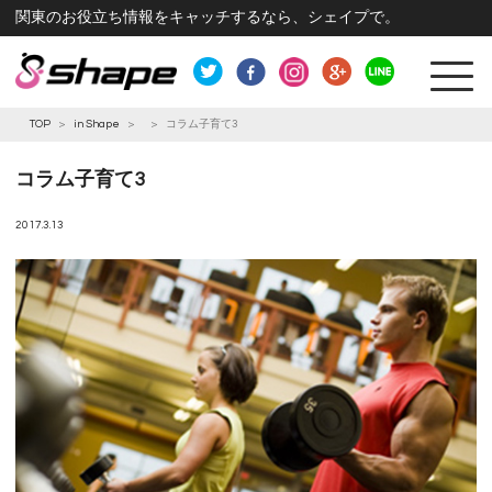
関東のお役立ち情報をキャッチするなら、シェイプで。
TOP
>
in Shape
>
>
コラム子育て3
コラム子育て3
2017.3.13