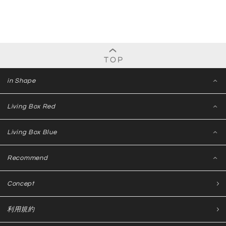
in Shape
Living Box Red
Living Box Blue
Recommend
Concept
利用規約