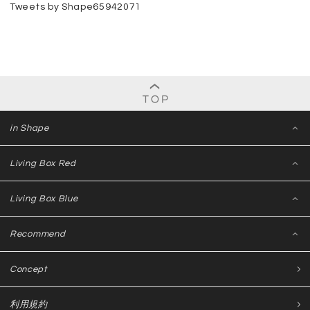
Tweets by Shape65942071
in Shape
Living Box Red
Living Box Blue
Recommend
Concept
利用規約