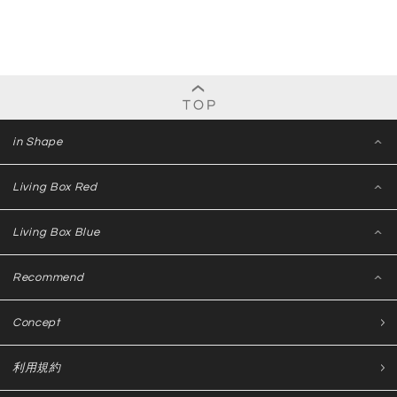
in Shape
Living Box Red
Living Box Blue
Recommend
Concept
利用規約