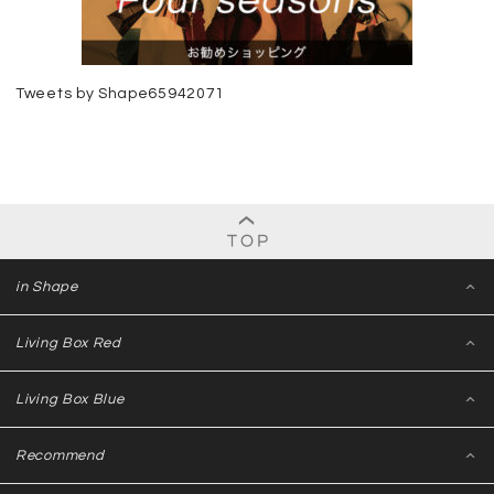
Tweets by Shape65942071
in Shape
Living Box Red
Living Box Blue
Recommend