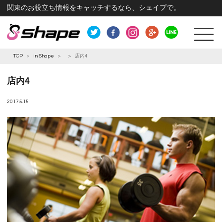
関東のお役立ち情報をキャッチするなら、シェイプで。
TOP
>
in Shape
>
>
店内4
店内4
2017.5.15