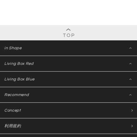
in Shape
Living Box Red
Living Box Blue
Recommend
Concept
利用規約