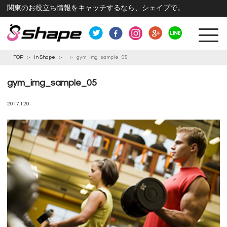
関東のお役立ち情報をキャッチするなら、シェイプで。
TOP
>
in Shape
>
>
gym_img_sample_05
gym_img_sample_05
2017.1.20