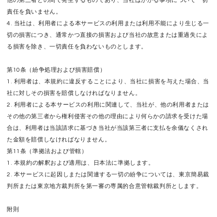
他の第三者との間で発生するものであり、当社はかかる事項について一切
責任を負いません。
4. 当社は、利用者による本サービスの利用または利用不能により生じる一
切の損害につき、通常かつ直接の損害および当社の故意または重過失によ
る損害を除き、一切責任を負わないものとします。
第10条（紛争処理および損害賠償）
1. 利用者は、本規約に違反することにより、当社に損害を与えた場合、当
社に対しその損害を賠償しなければなりません。
2. 利用者による本サービスの利用に関連して、当社が、他の利用者または
その他の第三者から権利侵害その他の理由により何らかの請求を受けた場
合は、利用者は当該請求に基づき当社が当該第三者に支払を余儀なくされ
た金額を賠償しなければなりません。
第11条（準拠法および管轄）
1. 本規約の解釈および適用は、日本法に準拠します。
2. 本サービスに起因しまたは関連する一切の紛争については、東京簡易裁
判所または東京地方裁判所を第一審の専属的合意管轄裁判所とします。
附則