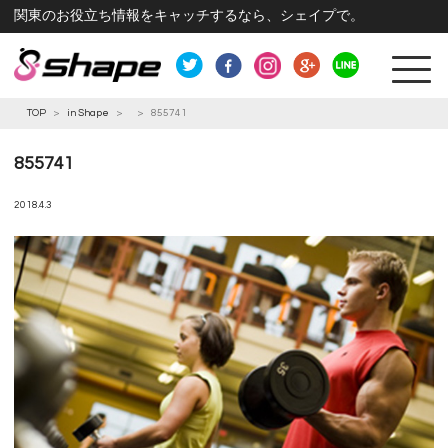
関東のお役立ち情報をキャッチするなら、シェイプで。
TOP
>
in Shape
>
>
855741
855741
2018.4.3