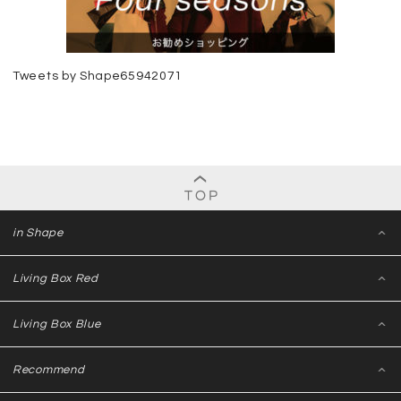
Tweets by Shape65942071
in Shape
Living Box Red
Living Box Blue
Recommend