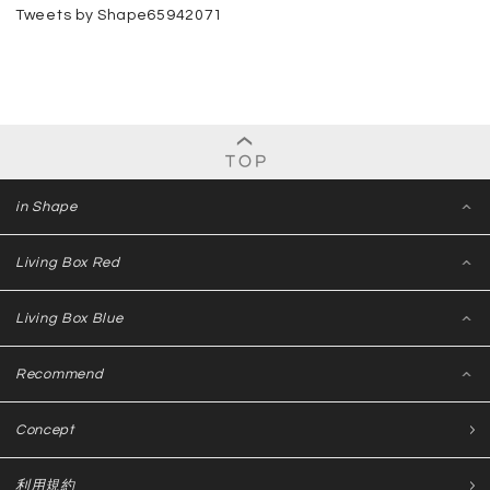
Tweets by Shape65942071
in Shape
Living Box Red
Living Box Blue
Recommend
Concept
利用規約