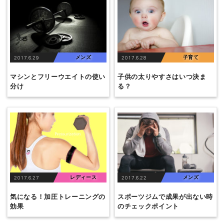
メンズ
子育て
2017.6.29
2017.6.28
マシンとフリーウエイトの使い
子供の太りやすさはいつ決ま
分け
る？
レディース
メンズ
2017.6.27
2017.6.22
気になる！加圧トレーニングの
スポーツジムで成果が出ない時
効果
のチェックポイント